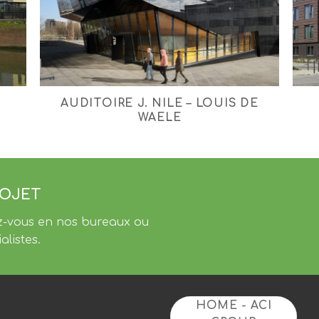
AUDITOIRE J. NILE – LOUIS DE
WAELE
ROJET
z-vous en nos bureaux ou
alistes.
HOME - ACI