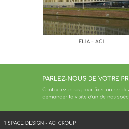
ELIA – ACI
PARLEZ-NOUS DE VOTRE P
Contactez-nous pour fixer un rende
demander la visite d’un de nos spéci
1 SPACE DESIGN - ACI GROUP