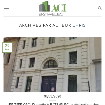
Passer
au
contenu
ARCHIVES PAR AUTEUR
CHRIS
29
Avr
31/03/2020
LIFE TREE GROUP confie à BATIMELEC la réalisation des